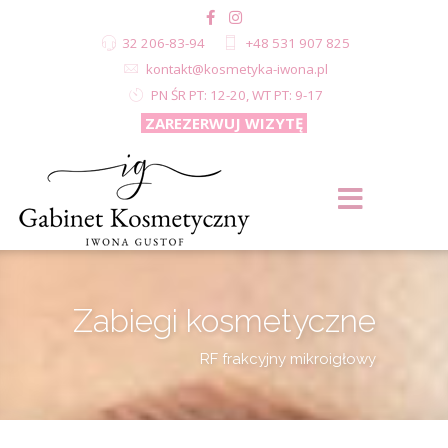
32 206-83-94
+48 531 907 825
kontakt@kosmetyka-iwona.pl
PN ŚR PT: 12-20, WT PT: 9-17
ZAREZERWUJ WIZYTĘ
Zabiegi kosmetyczne
RF frakcyjny mikroigłowy