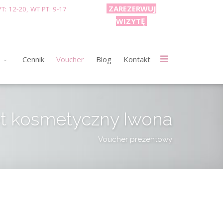
ZAREZERWUJ
T: 12-20, WT PT: 9-17
WIZYTĘ
e
Cennik
Voucher
Blog
Kontakt
t kosmetyczny Iwona
Voucher prezentowy