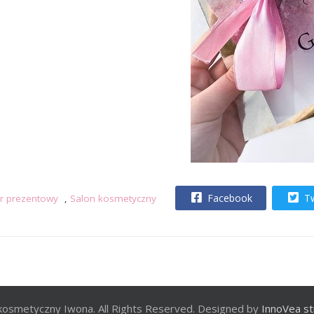
Facebook
Tw
r prezentowy
,
Salon kosmetyczny
kosmetyczny Iwona. All Rights Reserved. Designed by
InnoVea st