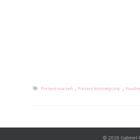
Prezent marzeń
,
Prezent kosmetyczny
,
Vouche
© 2026 Gabinet 