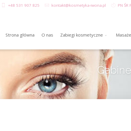
+48 531 907 825
kontakt@kosmetyka-iwona.pl
PN ŚR P
Strona główna
O nas
Zabiegi kosmetyczne
Masaż
Gabine