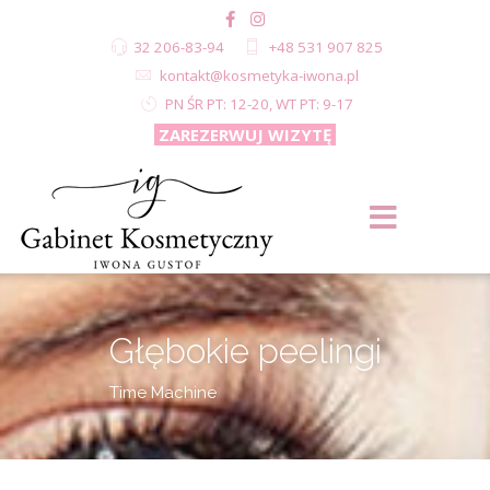
32 206-83-94
+48 531 907 825
kontakt@kosmetyka-iwona.pl
PN ŚR PT: 12-20, WT PT: 9-17
ZAREZERWUJ WIZYTĘ
Głębokie peelingi
Time Machine