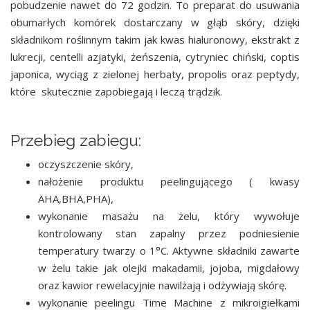
pobudzenie nawet do 72 godzin. To preparat do usuwania
obumarłych komórek dostarczany w głąb skóry, dzięki
składnikom roślinnym takim jak kwas hialuronowy, ekstrakt z
lukrecji, centelli azjatyki, żeńszenia, cytryniec chiński, coptis
japonica, wyciąg z zielonej herbaty, propolis oraz peptydy,
które skutecznie zapobiegają i leczą trądzik.
Przebieg zabiegu:
oczyszczenie skóry,
nałożenie produktu peelingującego ( kwasy
AHA,BHA,PHA),
wykonanie masażu na żelu, który wywołuje
kontrolowany stan zapalny przez podniesienie
temperatury twarzy o 1°C. Aktywne składniki zawarte
w żelu takie jak olejki makadamii, jojoba, migdałowy
oraz kawior rewelacyjnie nawilżają i odżywiają skórę.
wykonanie peelingu Time Machine z mikroigiełkami