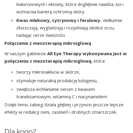
hialuronowych i ektoiny, która dogłębnie nawilża, koi i
wzmacnia barierę ochronną skóry.
Kwas mlekowy, cytrynowy i ferulowy
- delikatnie
złuszczają, wygładzają i rozjaśniają okolice oczu,
nadając cerze świeżości.
Połączenie z mezoterapią mikroigłową
W naszym gabinecie
All Eye Therapy wykonywana jest w
połączeniu z mezoterapią mikroigłową
, która:
tworzy mikronakłucia w skórze,
stymuluje naturalną produkcję kolagenu,
zwiększa wchłanianie serum z kwasem
traneksamowym, witaminą C i niacynamidem.
Dzięki temu zabieg działa głębiej i przynosi jeszcze lepsze
efekty w redukcji cieni, zasinień i drobnych zmarszczek.
Dla kogo?