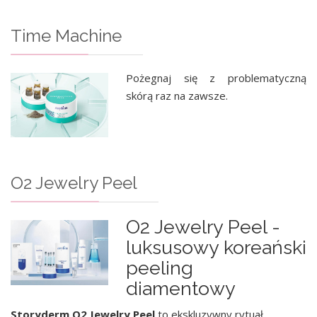
Time Machine
Pożegnaj się z problematyczną
skórą raz na zawsze.
O2 Jewelry Peel
O2 Jewelry Peel -
luksusowy koreański
peeling
diamentowy
Storyderm O2 Jewelry Peel
to ekskluzywny rytuał