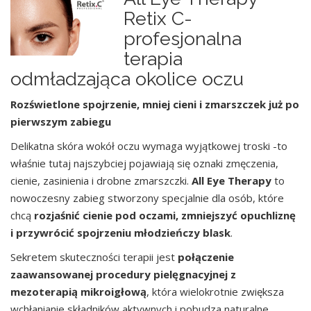
Retix C-
profesjonalna
terapia
odmładzająca okolice oczu
Rozświetlone spojrzenie, mniej cieni i zmarszczek już po
pierwszym zabiegu
Delikatna skóra wokół oczu wymaga wyjątkowej troski -to
właśnie tutaj najszybciej pojawiają się oznaki zmęczenia,
cienie, zasinienia i drobne zmarszczki.
All Eye Therapy
to
nowoczesny zabieg stworzony specjalnie dla osób, które
chcą
rozjaśnić cienie pod oczami, zmniejszyć opuchliznę
i przywrócić spojrzeniu młodzieńczy blask
.
Sekretem skuteczności terapii jest
połączenie
zaawansowanej procedury pielęgnacyjnej z
mezoterapią mikroigłową
, która wielokrotnie zwiększa
wchłanianie składników aktywnych i pobudza naturalne