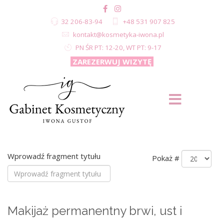
32 206-83-94
+48 531 907 825
kontakt@kosmetyka-iwona.pl
PN ŚR PT: 12-20, WT PT: 9-17
ZAREZERWUJ WIZYTĘ
Wprowadź fragment tytułu
Pokaż #
Makijaż permanentny brwi, ust i