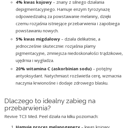
4% kwas kojowy
– znany z silnego działania
depigmentacyjnego. Hamuje enzym tyrozynazę
odpowiedzialną za powstawanie melaniny, dzięki
czemu rozjaśnia istniejące przebarwienia i zapobiega
powstawaniu nowych.
5% kwas migdałowy
– działa delikatnie, a
jednocześnie skutecznie: rozjaśnia plamy
pigmentacyjne, zmniejsza niedoskonałości trądzikowe,
ujędrnia i wygładza.
20% witamina C (askorbinian sodu)
– potężny
antyoksydant. Natychmiast rozświetla cerę, wzmacnia
naczynia krwionośne i dodaje zdrowego blasku.
Dlaczego to idealny zabieg na
przebarwienia?
Revive TC3 Med. Peel działa na kilku poziomach:
Hamuje proces melanogenezy
– kwas kojowy