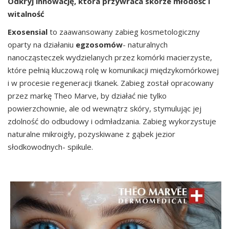
Odkryj innowację, która przywraca skórze młodość i
witalność
Exosensial
to zaawansowany zabieg kosmetologiczny
oparty na działaniu
egzosomów
- naturalnych
nanocząsteczek wydzielanych przez komórki macierzyste,
które pełnią kluczową rolę w komunikacji międzykomórkowej
i w procesie regeneracji tkanek. Zabieg został opracowany
przez markę Theo Marve, by działać nie tylko
powierzchownie, ale od wewnątrz skóry, stymulując jej
zdolność do odbudowy i odmładzania. Zabieg wykorzystuje
naturalne mikroigły, pozyskiwane z gąbek jezior
słodkowodnych- spikule.