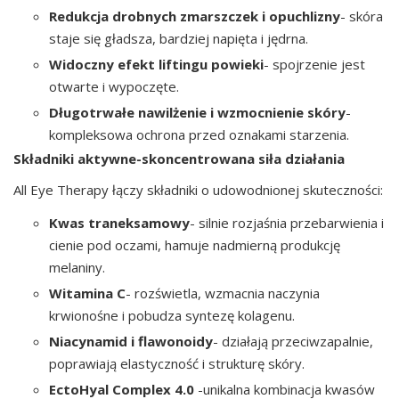
Redukcja drobnych zmarszczek i opuchlizny
- skóra
staje się gładsza, bardziej napięta i jędrna.
Widoczny efekt liftingu powieki
- spojrzenie jest
otwarte i wypoczęte.
Długotrwałe nawilżenie i wzmocnienie skóry
-
kompleksowa ochrona przed oznakami starzenia.
Składniki aktywne-skoncentrowana siła działania
All Eye Therapy łączy składniki o udowodnionej skuteczności:
Kwas traneksamowy
- silnie rozjaśnia przebarwienia i
cienie pod oczami, hamuje nadmierną produkcję
melaniny.
Witamina C
- rozświetla, wzmacnia naczynia
krwionośne i pobudza syntezę kolagenu.
Niacynamid i flawonoidy
- działają przeciwzapalnie,
poprawiają elastyczność i strukturę skóry.
EctoHyal Complex 4.0
-unikalna kombinacja kwasów