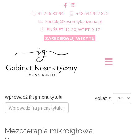
32 206-83-94
+48 531 907 825
kontakt@kosmetyka-iwona.pl
PN ŚR PT: 12-20, WT PT: 9-17
ZAREZERWUJ WIZYTĘ
Wprowadź fragment tytułu
Pokaż #
Mezoterapia mikroigłowa