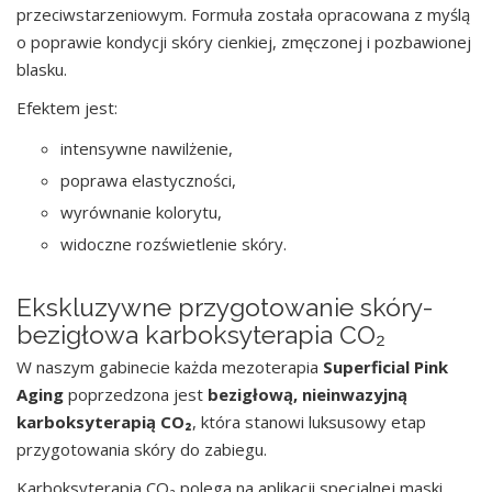
przeciwstarzeniowym. Formuła została opracowana z myślą
o poprawie kondycji skóry cienkiej, zmęczonej i pozbawionej
blasku.
Efektem jest:
intensywne nawilżenie,
poprawa elastyczności,
wyrównanie kolorytu,
widoczne rozświetlenie skóry.
Ekskluzywne przygotowanie skóry-
bezigłowa karboksyterapia CO₂
W naszym gabinecie każda mezoterapia
Superficial Pink
Aging
poprzedzona jest
bezigłową, nieinwazyjną
karboksyterapią CO₂
, która stanowi luksusowy etap
przygotowania skóry do zabiegu.
Karboksyterapia CO₂ polega na aplikacji specjalnej maski