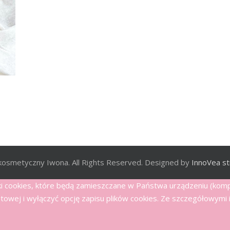
kosmetyczny Iwona. All Rights Reserved. Designed by
InnoVea st
iki cookies, które będą zamieszczane w Państwa urządzeniu (ko
wej i wyłączyć opcję zapisu plików cookies. Ze szczegółowymi i