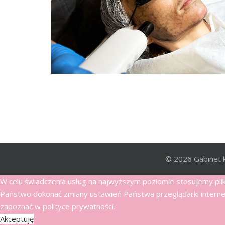
© 2026 Gabinet 
W celu świadczenia usług na najwyższym poziomie stosujemy pl
Państwo dokonać zmiany ustawień Państwa przeglądarki interneto
zapoznać w polityce prywatności.
Akceptuję