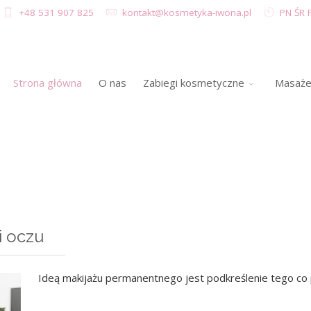
+48 531 907 825
kontakt@kosmetyka-iwona.pl
PN ŚR P
Strona główna
O nas
Zabiegi kosmetyczne
Masaż
i oczu
Ideą makijażu permanentnego jest podkreślenie tego co 