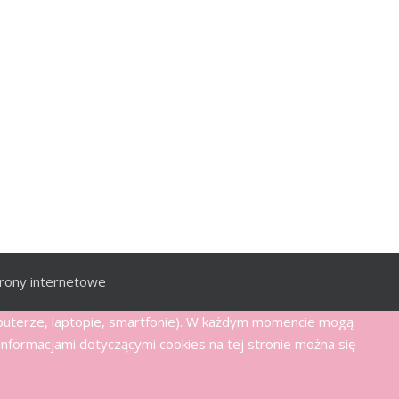
rony internetowe
mputerze, laptopie, smartfonie). W każdym momencie mogą
nformacjami dotyczącymi cookies na tej stronie można się